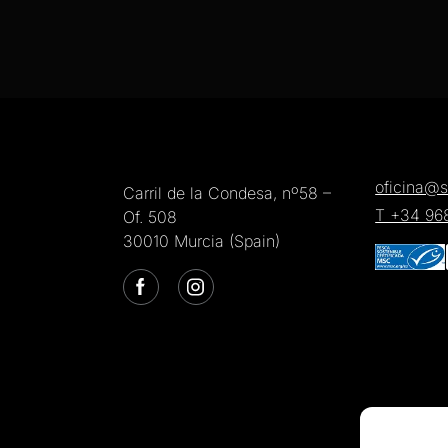
oficina@s
Carril de la Condesa, nº58 –
T +34 96
Of. 508
30010 Murcia (Spain)