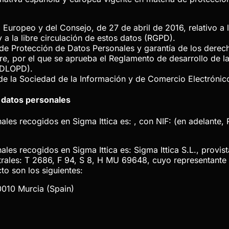
uropeo y del Consejo, de 27 de abril de 2016, relativo a l
 a la libre circulación de estos datos (RGPD).
de Protección de Datos Personales y garantía de los derec
re, por el que se aprueba el Reglamento de desarrollo de l
RDLOPD).
 de la Sociedad de la Información y de Comercio Electrónic
s datos personales
onales recogidos en
Sigma Ittica
es: , con NIF: (en adelante,
onales recogidos en
Sigma Ittica
es:
Sigma Ittica S.L.
, provis
trales:
T 2686, F 94, S 8, H MU 69648
, cuyo representante
to son los siguientes:
0010 Murcia (Spain)