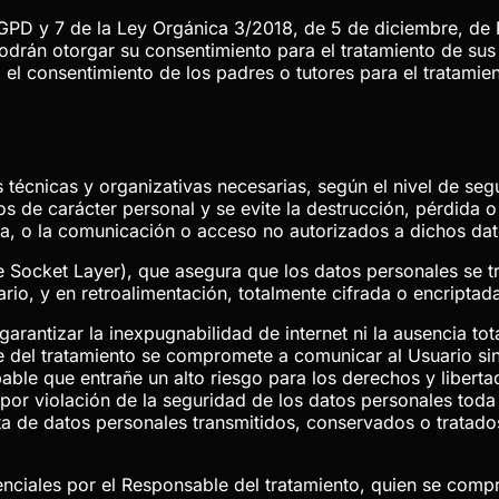
RGPD y 7 de la Ley Orgánica 3/2018, de 5 de diciembre, de 
odrán otorgar su consentimiento para el tratamiento de sus
 el consentimiento de los padres o tutores para el tratamien
écnicas y organizativas necesarias, según el nivel de seg
s de carácter personal y se evite la destrucción, pérdida o 
ma, o la comunicación o acceso no autorizados a dichos dat
e Socket Layer), que asegura que los datos personales se tr
ario, y en retroalimentación, totalmente cifrada o encriptad
arantizar la inexpugnabilidad de internet ni la ausencia t
e del tratamiento se compromete a comunicar al Usuario si
ble que entrañe un alto riesgo para los derechos y libertad
 por violación de la seguridad de los datos personales toda
ícita de datos personales transmitidos, conservados o trata
nciales por el Responsable del tratamiento, quien se comp