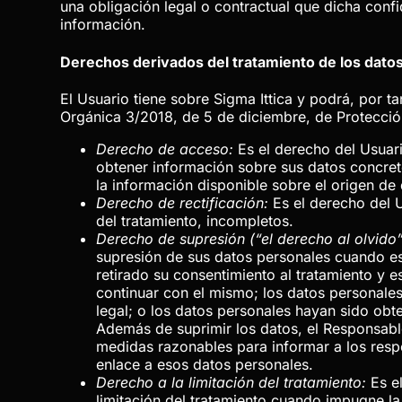
una obligación legal o contractual que dicha conf
información.
Derechos derivados del tratamiento de los dato
El Usuario tiene sobre
Sigma Ittica
y podrá, por ta
Orgánica 3/2018, de 5 de diciembre, de Protección
Derecho de acceso:
Es el derecho del Usuar
obtener información sobre sus datos concret
la información disponible sobre el origen de
Derecho de rectificación:
Es el derecho del U
del tratamiento, incompletos.
Derecho de supresión (“el derecho al olvido”
supresión de sus datos personales cuando est
retirado su consentimiento al tratamiento y e
continuar con el mismo; los datos personales
legal; o los datos personales hayan sido obt
Además de suprimir los datos, el Responsable
medidas razonables para informar a los respo
enlace a esos datos personales.
Derecho a la limitación del tratamiento:
Es el
limitación del tratamiento cuando impugne la 