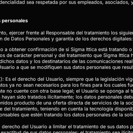
idencialidad sea respetada por sus empleados, asociados, y 
s personales
nto, ejercer frente al Responsable del tratamiento los sigu
 de Datos Personales y garantía de los derechos digitales:
io a obtener confirmación de si
Sigma Ittica
está tratando o
os de carácter personal y del tratamiento que
Sigma Ittica
h
 dichos datos y los destinatarios de las comunicaciones rea
suario a que se modifiquen sus datos personales que result
):
Es el derecho del Usuario, siempre que la legislación vig
os ya no sean necesarios para los fines para los cuales fu
ste no cuente con otra base legal; el Usuario se oponga al 
 hayan sido tratados ilícitamente; los datos personales de
enidos producto de una oferta directa de servicios de la s
 del tratamiento, teniendo en cuenta la tecnología disponib
nsables que estén tratando los datos personales de la soli
 derecho del Usuario a limitar el tratamiento de sus datos 
exactitud de sus datos personales; el tratamiento sea ilícit