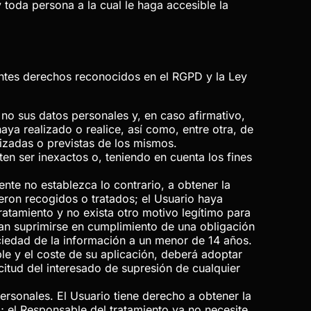
toda persona a la cual le haga accesible la
ientes derechos reconocidos en el RGPD y la Ley
 no sus datos personales y, en caso afirmativo,
aya realizado o realice, así como, entre otra, de
lizadas o previstas de los mismos.
en ser inexactos o, teniendo en cuenta los fines
ente no establezca lo contrario, a obtener la
eron recogidos o tratados; el Usuario haya
tratamiento y no exista otro motivo legítimo para
ban suprimirse en cumplimiento de una obligación
ociedad de la información a un menor de 14 años.
le y el coste de su aplicación, deberá adoptar
citud del interesado de supresión de cualquier
personales. El Usuario tiene derecho a obtener la
o; el Responsable del tratamiento ya no necesite