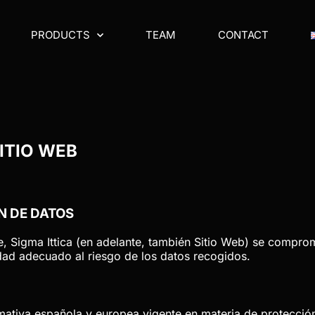
PRODUCTS
TEAM
CONTACT
SITIO WEB
ÓN DE DATOS
e,
Sigma Ittica
(en adelante, también Sitio Web) se comprom
idad adecuado al riesgo de los datos recogidos.
rmativa española y europea vigente en materia de protección