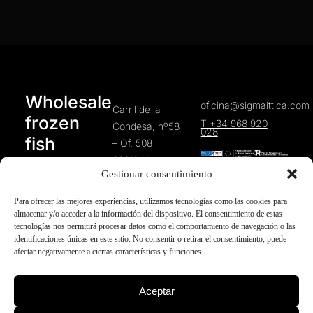
Wholesale
oficina@sigmaittica.com
Carril de la
frozen
T +34 968 920
Condesa, nº58
028
fish
– Of. 508
30010 Murcia
products
Gestionar consentimiento
(Spain)
Para ofrecer las mejores experiencias, utilizamos tecnologías como las cookies para
almacenar y/o acceder a la información del dispositivo. El consentimiento de estas
tecnologías nos permitirá procesar datos como el comportamiento de navegación o las
identificaciones únicas en este sitio. No consentir o retirar el consentimiento, puede
afectar negativamente a ciertas características y funciones.
HOME
Cookies policy
Sigma
Aceptar
Ittica
COMPANY
Privacy Policy
©